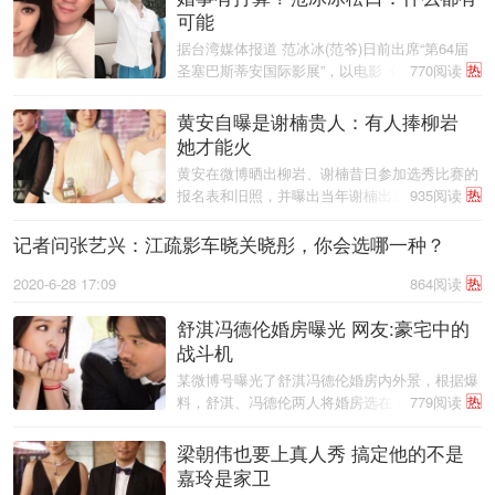
可能
据台湾媒体报道 范冰冰(范爷)日前出席“第64届
圣塞巴斯蒂安国际影展”，以电影《我不是潘金
770阅读
热
莲》夺下最佳女主角银贝壳奖，还甜蜜感谢男友
李晨：“真的还要谢谢我的李先生。”她在受访
黄安自曝是谢楠贵人：有人捧柳岩
时，透露对方爱相随飞来西班牙， ...
她才能火
黄安在微博晒出柳岩、谢楠昔日参加选秀比赛的
报名表和旧照，并曝出当年谢楠出道的一段内
935阅读
热
幕。 黄安在微博写道：“经常有人问我怎样
才能成名?我说有人捧，成名最快。例如我自
记者问张艺兴：江疏影车晓关晓彤，你会选哪一种？
己，在小公司出了三张唱片都不咋地 ...
2020-6-28 17:09
864阅读
热
舒淇冯德伦婚房曝光 网友:豪宅中的
战斗机
某微博号曝光了舒淇冯德伦婚房内外景，根据爆
料，舒淇、冯德伦两人将婚房选在了台北内湖成
779阅读
热
功路四段，婚房面积约为235平方米，其中包括
三房一厅，价值估约1500万人民币。爆料一出不
梁朝伟也要上真人秀 搞定他的不是
少网友喊话：“这简直堪称是豪宅中 ...
嘉玲是家卫