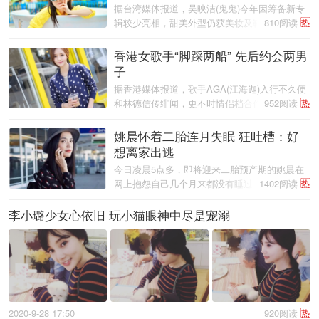
据台湾媒体报道，吴映洁(鬼鬼)今年因筹备新专
辑较少亮相，甜美外型仍获美妆及鞋款邀约代
810阅读
热
言，吸金千万。5年前就购入一间千万小套房的
她，日前将近年拍戏收入，投资买了间台北市约
香港女歌手“脚踩两船” 先后约会两男
82平米的房子。她虽年仅27岁，却已坐 ...
子
据香港媒体报道，歌手AGA(江海迦)入行不久便
和林德信传绯闻，更不时情侣档合作。
952阅读
热
姚晨怀着二胎连月失眠 狂吐槽：好
想离家出逃
今日凌晨5点多，即将迎来二胎预产期的姚晨在
网上抱怨自己几个月来都没有睡过好觉，她发文
1402阅读
热
称“凌晨四点多，气短胸闷被迫失眠，几个月来
都没睡过一个好觉了。想想等娃一出生更没得
李小璐少女心依旧 玩小猫眼神中尽是宠溺
睡，好想立马卷铺盖离家出逃，让老公 ...
2020-9-28 17:50
920阅读
热