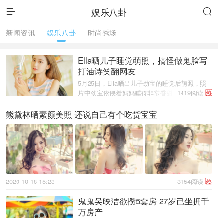
娱乐八卦


新闻资讯
娱乐八卦
时尚秀场
Ella晒儿子睡觉萌照，搞怪做鬼脸写
打油诗笑翻网友
5月25日，Ella晒出儿子劲宝的睡觉后萌照，照
片中劲宝依偎着妈妈睡得非常香甜。而ella素颜
1419阅读
热
做出各种搞怪的表情，可以说一点偶像包袱都没
有。Ella一向搞怪都是出了名，虽然是为了晒自
熊黛林晒素颜美照 还说自己有个吃货宝宝
己萌娃，但是还是要表情抢镜。上一 ...
2020-10-18 15:23
3154阅读
热
鬼鬼吴映洁欲攒5套房 27岁已坐拥千
万房产