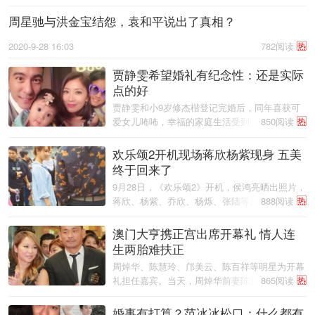
周星驰与洪金宝结怨，袁和平说出了真相？
2020-9-28 16:03
782阅读
热
贾静雯希望婚礼有纪念性：还是实际
点的好
贾静雯和小9岁修杰楷登记完婚后，同年喜获可
爱女儿咘咘，幸福的家庭生活受到关注, 她26日
850阅读
热
出席代言洗发品活动，一身低胸紧身小礼服，展
现出火辣曲线 ...
欢乐颂2开机现场蒋欣杨紫现身 五美
终于回来了
9月28日，《欢乐颂2》开机，侯鸿亮晒出照片，
蒋欣、杨紫、乔欣、杨烁、张陆等原班人马回
888阅读
热
归，现身开机仪式。
澳门大亨携正宫出席开幕礼 情人连
生两胎难扶正
周焯华、陈慧玲、邝美云、陈百祥等明星为开幕
礼担任嘉宾。当天，周焯华前妻陈慧玲还带自己
865阅读
热
的幼女到场，更与前夫互动频频，疑似与周焯华
已经和好如初。
婚事有打算？范冰冰松口：什么都有