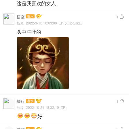
这是我喜欢的女人
悟空
潜水

1
板凳
2022-3-10 10:03:09
IP:河北石家庄
头中午吐的
颜行
潜水

1
地板
2022-10-21 18:32:10
IP:
好