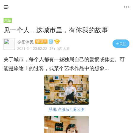


精华
见一个人，这城市里，有你我的故事
夕阳渔民
管理员

关注

2021-3-1 23:52:22
IP:山西太原
关于城市，每个人都有一些独属自己的爱恨或体会。可
能是旅途上的过客，或某个艺术作品中的想象...
登录/注册后可看大图