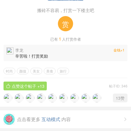
搬砖不容易，打赏一下楼主吧
赏
1
已有
人打赏作者
李龙
金钱+1
辛苦啦！打赏奖励
时尚
颜值
美女
美食
旅行
点赞这个帖子
+13
帖子ID: 346

13
赞
点击看更多
互动模式
内容
