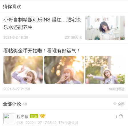
猜你喜欢
小哥自制精酿可乐INS 爆红，肥宅快
乐水还能养生
2021-3-2 18:30
23108阅读
看帖奖金币开始啦！看谁有好运气！
2021-6-27 21:50
9682阅读
全部评论
48
全部

程序猿
冒泡

1
沙发
2022-1-27 17:38:22
IP:宁夏银川