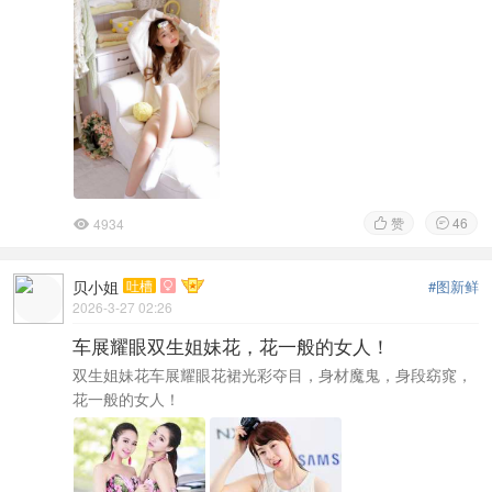
赞
46
4934



贝小姐
吐槽
#图新鲜

2026-3-27 02:26
车展耀眼双生姐妹花，花一般的女人！
双生姐妹花车展耀眼花裙光彩夺目，身材魔鬼，身段窈窕，
花一般的女人！