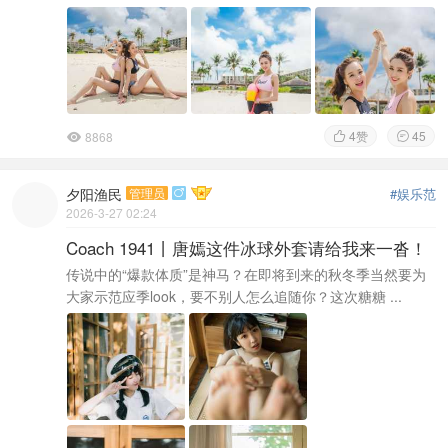
4
赞
45
8868



夕阳渔民
管理员
#娱乐范

2026-3-27 02:24
Coach 1941丨唐嫣这件冰球外套请给我来一沓！
传说中的“爆款体质”是神马？在即将到来的秋冬季当然要为
大家示范应季look，要不别人怎么追随你？这次糖糖 ...