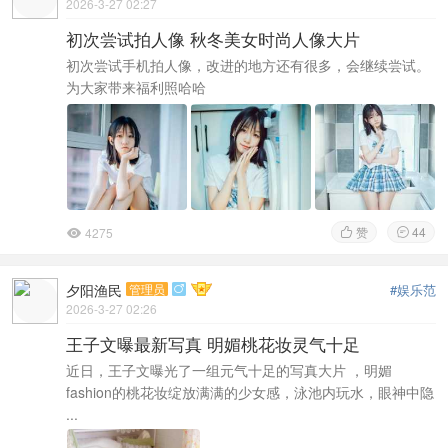
2026-3-27 02:27
初次尝试拍人像 秋冬美女时尚人像大片
初次尝试手机拍人像，改进的地方还有很多，会继续尝试。
为大家带来福利照哈哈
赞
44
4275



夕阳渔民
管理员
#娱乐范

2026-3-27 02:26
王子文曝最新写真 明媚桃花妆灵气十足
近日，王子文曝光了一组元气十足的写真大片 ，明媚
fashion的桃花妆绽放满满的少女感，泳池内玩水，眼神中隐
...