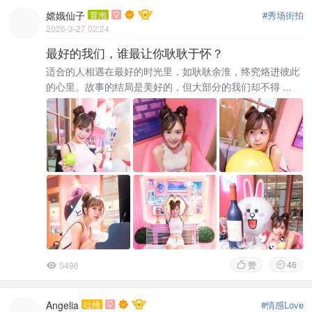
嫦娥仙子
冒泡
#秀场街拍

2026-3-27 02:24
最好的我们，谁最让你耿耿于怀？
适合的人相遇在最好的时光里，如耿耿余淮，终究烙进彼此
的心里。故事的结局是美好的，但大部分的我们却不得 ...
赞
46
5496



Angelia
吐槽
#情感Love
