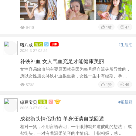
1
赞
47
6418



猪八戒
冒泡
#生活汇

2026-3-27 02:25
补铁补血 女人气血充足才能健康美丽
女性容易缺血的主要原因就是因为每月经血流失所导致的，
所以女性朋友补铁补血很重要，女性一生中有经期、孕 ...
1
赞
46
5732



绿豆宝贝
冒泡
#图新鲜

2026-3-27 02:24
成都街头情侣街拍 单身汪请自觉回避
相对一笑，不用言语表明，一个眼神就知道彼此的想法； 成
都街头，一对有着温柔笑容的小情侣。十指相握，感 ...