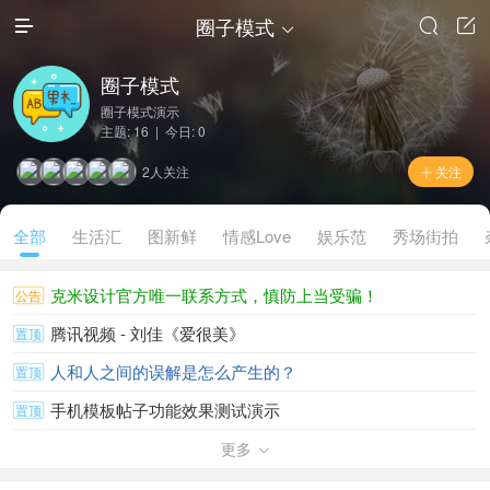
圈子模式




圈子模式
圈子模式演示
主题: 16 | 今日: 0
2人关注
关注

全部
生活汇
图新鲜
情感Love
娱乐范
秀场街拍
克米设计官方唯一联系方式，慎防上当受骗！
公告
腾讯视频 - 刘佳《爱很美》
置顶
人和人之间的误解是怎么产生的？
置顶
手机模板帖子功能效果测试演示
置顶
克米设计APP手机版v3.6.20220620 更新日志
更多
置顶

终于等到你，开启首尔Seoul逛吃买随心之旅...
置顶