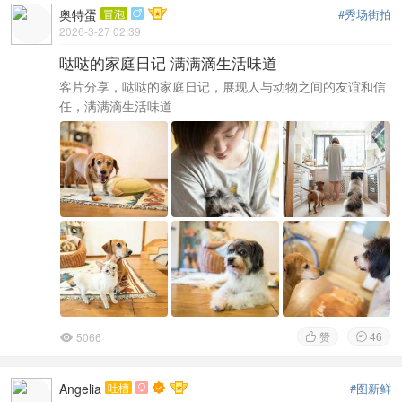
奥特蛋
冒泡
#秀场街拍

2026-3-27 02:39
哒哒的家庭日记 满满滴生活味道
客片分享，哒哒的家庭日记，展现人与动物之间的友谊和信
任，满满滴生活味道
赞
46
5066



Angelia
吐槽
#图新鲜
