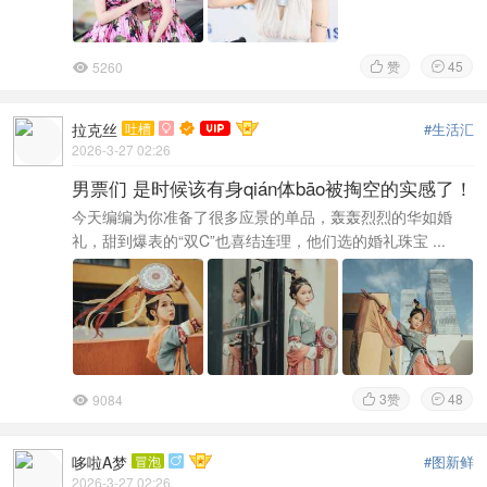
赞
45
5260



拉克丝
吐槽
#生活汇

2026-3-27 02:26
男票们 是时候该有身qián体bāo被掏空的实感了！
今天编编为你准备了很多应景的单品，轰轰烈烈的华如婚
礼，甜到爆表的“双C”也喜结连理，他们选的婚礼珠宝 ...
3
赞
48
9084



哆啦A梦
冒泡
#图新鲜

2026-3-27 02:26