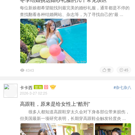
每位新娘都希望能找到最完美的婚纱礼服，通常都是不停的
查找翻看各种结婚网站、杂志等，为了寻找自己的“最 ...
赞
45
4343



卡卡西
冒泡
#杂七杂八

2026-3-27 02:25
高跟鞋，原来是给女性上“酷刑”
很多人都知道高跟鞋穿太久会对下身各部位带来损伤，
但美国最新一项研究表明，长期穿高跟鞋会触发轻度炎 ...