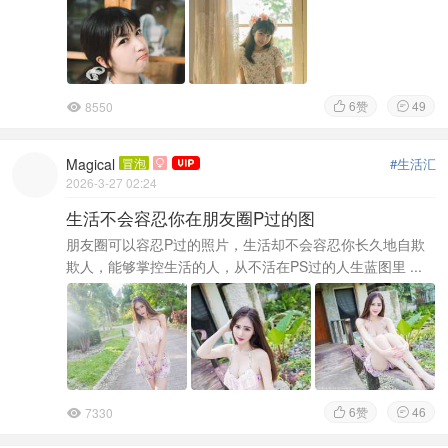
6
赞
49
8550



Magical
冒泡
#生活汇

2026-3-27 02:24
生活不会容忍你在朋友圈P过的图
朋友圈可以容忍P过的照片，生活却不会容忍你长久地自欺
欺人，能够掌控生活的人，从不活在PS过的人生蓝图里 ...
6
赞
46
7330


