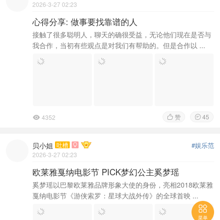
2026-3-27 02:23
心得分享: 做事要找靠谱的人
接触了很多聪明人，聊天的确很受益，无论他们现在是否与
我合作，当初有些观点是对我们有帮助的。但是合作以 ...
赞
45
4352



贝小姐
吐槽
#娱乐范

2026-3-27 02:23
欧莱雅戛纳电影节 PICK梦幻公主奚梦瑶
奚梦瑶以巴黎欧莱雅品牌形象大使的身份，亮相2018欧莱雅
戛纳电影节《游侠索罗：星球大战外传》的全球首映 ...

菜单